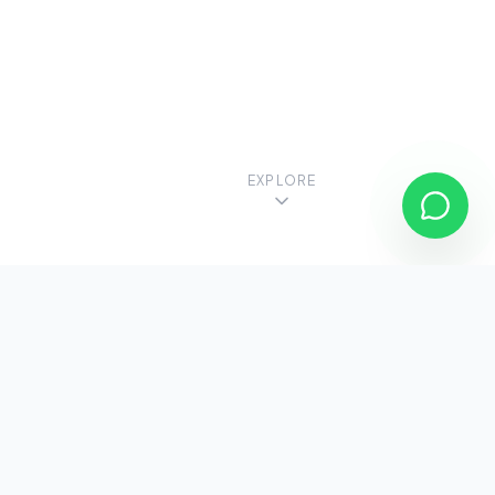
EXPLORE
Nossos Serviços
Do residencial ao corporativo, oferecemos
soluções completas em vidro com precisão e